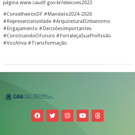
página www.caudf.gov.br/eleicoes2023
#ConselheirosDF #Mandato2024-2026
#Representatividade #ArquiteturaEUrbanismo
#Engajamento #DecisõesImportantes
#ConstruindoOFuturo #FortaleçaSuaProfissão
#VozAtiva #Transformação